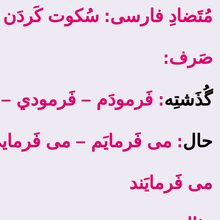
مُتَضادِ فارسی: سُکوت کَردَن
:صَرف
فَرمودَم – فَرمودي – 
:
گُذَشتِه
حال
می ­فَرمایَم – می ­فَرمایی 
می ­فَرمایَند