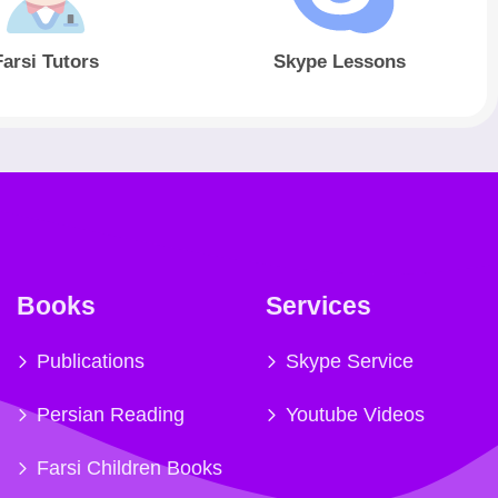
Farsi Tutors
Skype Lessons
Books
Services
Publications
Skype Service
Persian Reading
Youtube Videos
Farsi Children Books