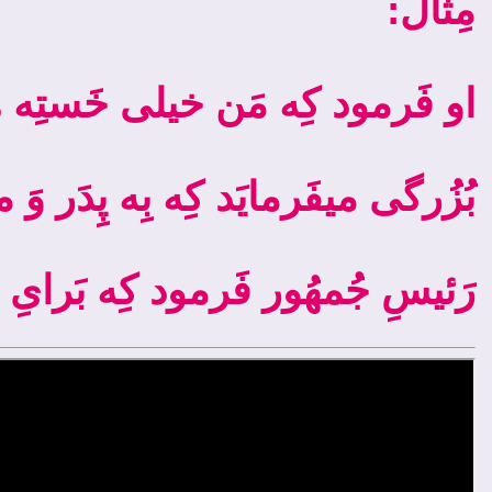
:مِثال
او فَرمود کِه مَن خیلی خَستِه ه
بُزُرگی می­فَرمایَد کِه بِه پِدَر وَ
رَئیسِ­ جُمهُور فَرمود کِه بَرایِ