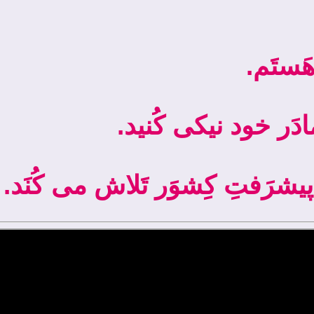
.َستَم
. مادَر خود نیکی کُنید
. پیشرَفتِ کِشوَر تَلاش می­ کُنَد