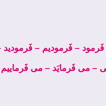
فَرمود – فَرموديم – فَرموديد – 
– می ­فَرمایَد – می­ فَرماییم – 