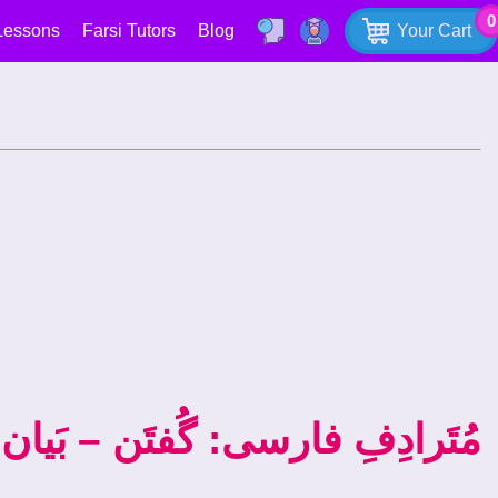
0
Lessons
Farsi Tutors
Blog
Your Cart
گُفتَن – بَيان 
:
مُتَرادِفِ فارسی