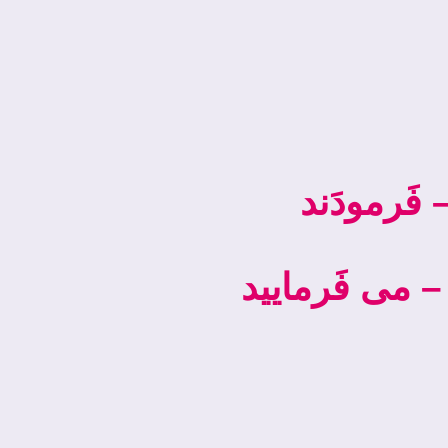
فَرمودَند
: می ­فَرمایید