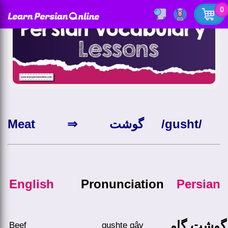
0
Meat ⇒ گوشت /gusht/
English
Pronunciation
Persian
گوشت گاو
Beef
gushte gâv