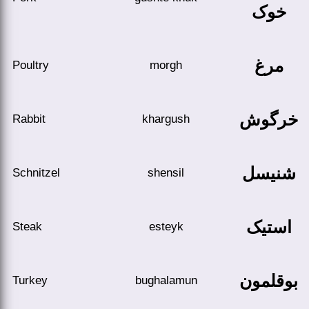
خوک
مرغ
Poultry
morgh
خرگوش
Rabbit
khargush
شنيسل
Schnitzel
shensil
استیک
Steak
esteyk
بوقلمون
Turkey
bughalamun