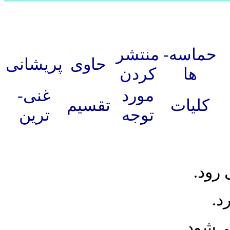
حماسه­
منتشر
حاوی
پریشانی
ها
کردن
مورد
غنی­
کلیات
تقسیم
توجه
ترین