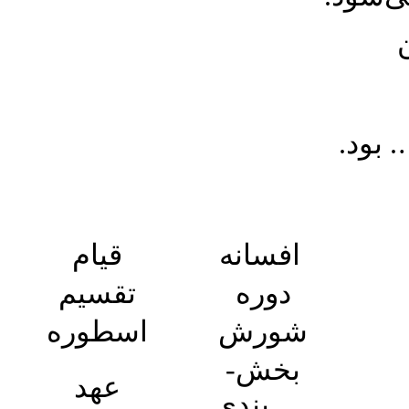
افسانه
قیام
دوره
تقسیم
شورش
اسطوره
بخش­
عهد
بندی