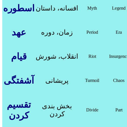
اسطوره
افسانه، داستان
Myth
Legend
عهد
زمان، دوره
Period
Era
قیام
انقلاب، شورش
Riot
Insurgenc
آشفتگی
پریشانی
Turmoil
Chaos
تقسیم
بخش­ بندی
Divide
Part
کردن
کردن