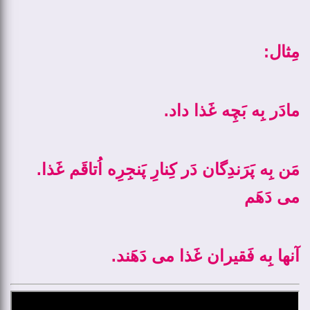
:مِثال
.مادَر بِه بَچِه غَذا داد
.مَن بِه پَرَندِگان دَر کِنارِ پَنجِرِه اُتاقَم غَذا
می ­دَهَم
.آنها بِه فَقیران غَذا می­ دَهَند