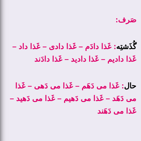
:صَرف
گُذَشتِه
: غَذا دادَم – غَذا دادی – غَذا داد –
غَذا دادیم – غَذا دادید – غَذا دادَند
حال
: غَذا می ­دَهَم – غَذا می ­دَهی – غَذا
می ­دَهَد – غَذا می­ دَهیم – غَذا می ­دَهید –
غَذا می ­دَهَند