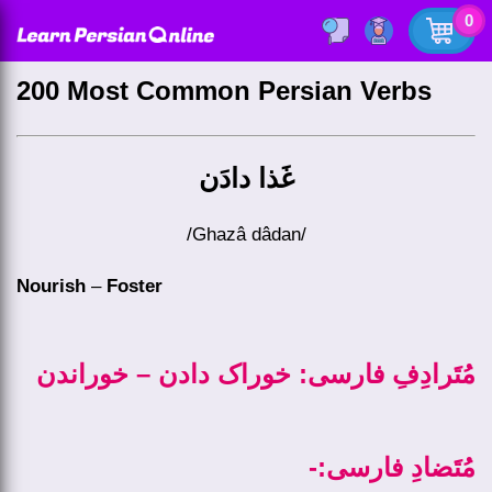
0
200 Most Common Persian Verbs
غَذا دادَن
/ghazâ dâdan/
Nourish
–
Foster
مُتَرادِفِ فارسی: خوراک دادن – خوراندن
-:مُتَضادِ فارسی