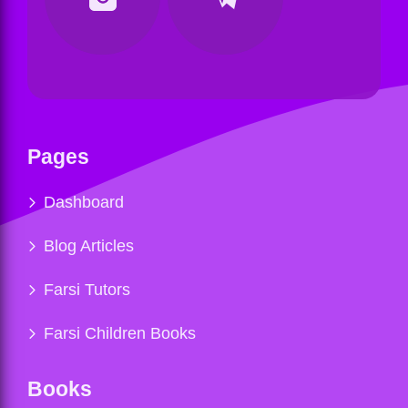
Pages
Dashboard
Blog Articles
Farsi Tutors
Farsi Children Books
Books