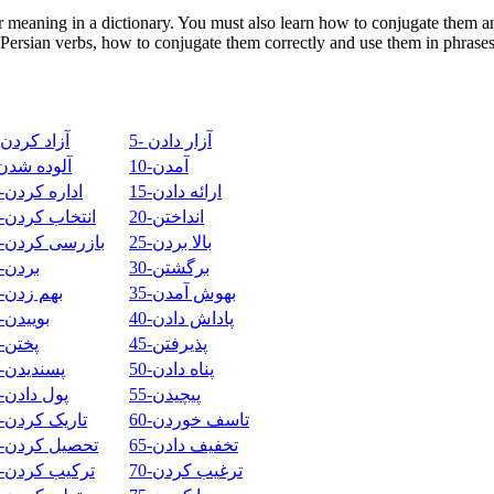
 meaning in a dictionary. You must also learn how to conjugate them an
ersian verbs, how to conjugate them correctly and use them in phrases
5- آزار دادن
4- آزاد کردن
10-آمدن
9-آلوده شدن
15-ارائه دادن
14-اداره کردن
20-انداختن
19-انتخاب کردن
25-بالا بردن
24-بازرسی کردن
30-برگشتن
29-بردن
35-بهوش آمدن
34-بهم زدن
40-پاداش دادن
39-بوییدن
45-پذیرفتن
44-پختن
50-پناه دادن
49-پسندیدن
55-پیچیدن
54-پول دادن
60-تاسف خوردن
59-تاریک کردن
65-تخفیف دادن
64-تحصیل کردن
70-ترغیب کردن
69-ترکیب کردن