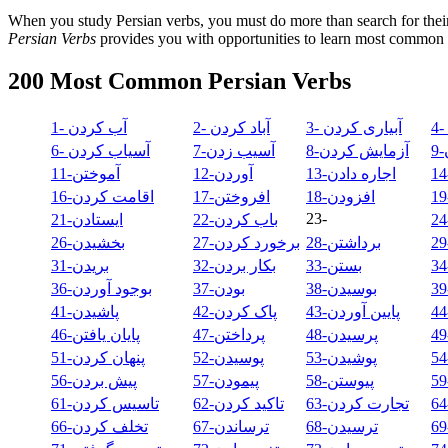
When you study Persian verbs, you must do more than search for their
Persian Verbs
provides you with opportunities to learn most common P
200 Most Common Persian Verbs
3- آبیاری کردن
2- آباد کردن
1- آب کردن
8-آزمایش کردن
7-آسیب زدن
6- آسیاب کردن
13-اجاره دادن
12-آوردن
11-آموختن
18-افزودن
17-افروختن
16-اقامت کردن
23-
22-باب کردن
21-ایستادن
28-برداشتن
27-برخورد کردن
26-بخشیدن
33-بستن
32-بکار بردن
31-بریدن
38-بوسیدن
37-بودن
36-بوجود آوردن
43-پایین آوردن
42-پاک کردن
41-پاشیدن
48-پرسیدن
47-پرداختن
46-پایان یافتن
53-پوشیدن
52-پوسیدن
51-پنهان کردن
58-پیوستن
57-پیمودن
56-پیش بردن
63-تجارت کردن
62-تاکید کردن
61-تاسیس کردن
68-ترسیدن
67-ترساندن
66-تخلف کردن