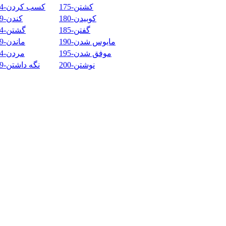
175-کشتن
174-کسب کردن
180-کوبیدن
179-کندن
185-گفتن
184-گشتن
190-مایوس شدن
189-ماندن
195-موفق شدن
194-مردن
200-نوشتن
199-نگه داشتن