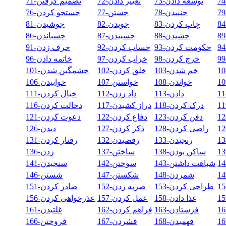
73-توسعه دادن
72-تغییر دادن
71-تصمیم گرفتن
78-جنبیدن
77-جستن
76-جستجو کردن
83-چاپ کردن
82-جویدن
81-جوشیدن
88-چشیدن
87-چسبیدن
86-چسباندن
93-حکومت کردن
92-حساب کردن
91-حرف زدن
98-خرج کردن
97-خراب کردن
96-خاتمه دادن
103-خم شدن
102-خلق کردن
101-خشمگین شدن
108-خواندن
107-خواستن
106-خوابیدن
113-دادن
112-داد زدن
111-خیال کردن
118-درک کردن
117-دراز کشیدن
116-دخالت کردن
123-دفن کردن
122-دفاع کردن
121-دعوت کردن
128-راضی کردن
127-ذکر کردن
126-دیدن
133-رنجیدن
132-رقصیدن
131-رفتار کردن
138-ساکن بودن
137-ساختن
136-زدن
143-شباهت داشتن
142-سوختن
141-سنجیدن
148-شمردن
147-شکستن
146-شستن
153-طراحی کردن
152-ضربه زدن
151-صادر کردن
158-غذا دادن
157-عمل کردن
156-عذرخواهی کردن
163-فرستادن
162-فراهم کردن
161-غلتیدن
168-فهمیدن
167-فشردن
166-فروختن