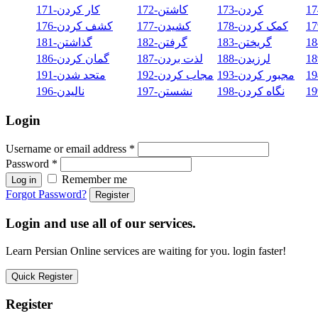
173-کردن
172-کاشتن
171-کار کردن
178-کمک کردن
177-کشیدن
176-کشف کردن
183-گریختن
182-گرفتن
181-گذاشتن
188-لرزیدن
187-لذت بردن
186-گمان کردن
193-مجبور کردن
192-مجاب کردن
191-متحد شدن
198-نگاه کردن
197-نشستن
196-نالیدن
Login
Username or email address
*
Password
*
Remember me
Log in
Forgot Password?
Register
Login and use all of our services.
Learn Persian Online services are waiting for you. login faster!
Quick Register
Register