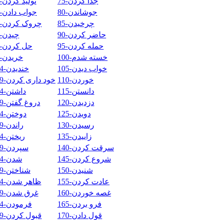
75-جدا کردن
74-تولید کردن
80-جوشاندن
79-جواب دادن
85-چرخیدن
84-چروک کردن
90-حاضر کردن
89-چیدن
95-حمله کردن
94-حل کردن
100-خسته شدم
99-خریدن
105-خواب دیدن
104-خندیدن
110-خوردن
109-خود داری کردن
115-دانستن
114-داشتن
120-دزدیدن
119-دروغ گفتن
125-دویدن
124-دوختن
130-رسیدن
129-راندن
135-زاییدن
134-ریختن
140-سرقت کردن
139-سپردن
145-شروع کردن
144-شدن
150-شنیدن
149-شناختن
155-عادت کردن
154-ظاهر شدن
160-غصه خوردن
159-غرق شدن
165-فرو بردن
164-فرمودن
170-قول دادن
169-قبول کردن