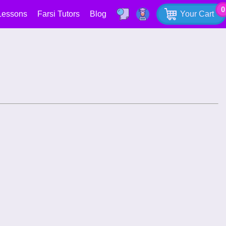
0
Lessons
Farsi Tutors
Blog
Your Cart