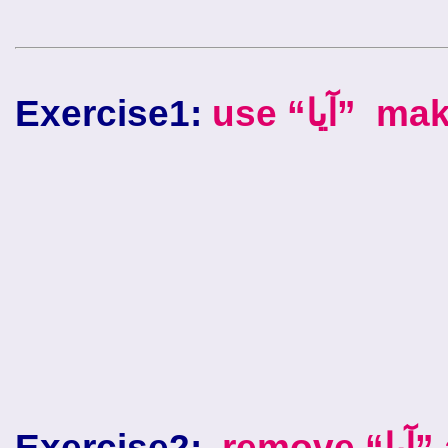
Exercise1:
use “آیا
Exercise2:
rem