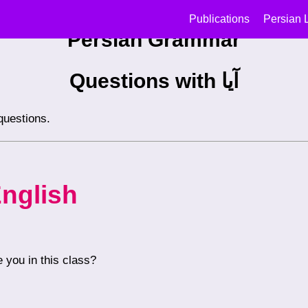
Publications
Persian 
Persian Grammar
Questions with آیا
make questions.
nglish
e you in this class?