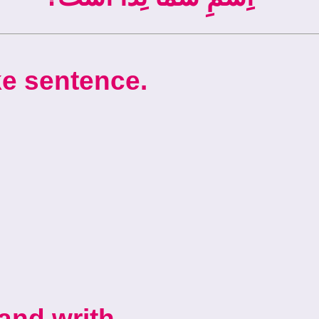
” make sentence.
ove “آیا” and writh.