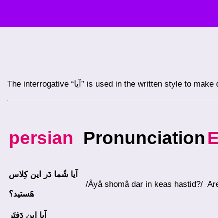
The interrogative “آیا” is used in the written style to 
persian
Pronunciation
E
آیا
شُما دَر این کِلاس
/âyâ shomâ dar in keas hastid?/
Ar
هَستید؟
آیا
این دَفتَر