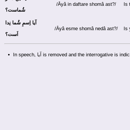
/âyâ in daftare shomâ ast?/
Is
شُماست؟
آیا
اِسمِ شُما نِدا
/âyâ esme shomâ nedâ ast?/
Is
اَست؟
In speech, آیا is removed and the interrogative is