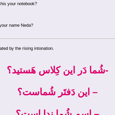
 this your notebook?
 your name Neda?
 indicated by the rising intonation.
-شُما دَر این کِلاس هَستید؟
– این دَفتَر شُماست؟
– اِسمِ شُما نِدا است؟