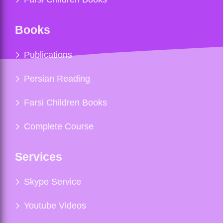
Books
Publications
Persian Reading
Farsi Children Books
Complete Course
Services
Skype Service
Youtube Videos