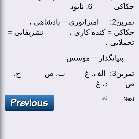
حکاکی 6. نابود
تمرین2: امپراتوری = پادشاهی ،
حکاکی = کنده ­کاری ، تشریفاتی =
تجملاتی ،
بنیانگذار = موسس
تمرین3: الف. غ ب. ص ج.
ص د. غ