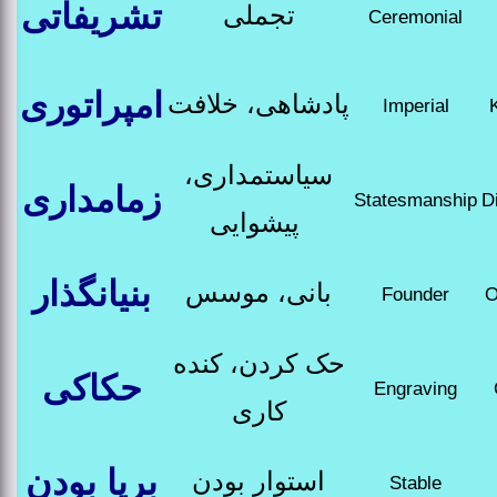
تشریفاتی
تجملی
Ceremonial
امپراتوری
پادشاهی، خلافت
Imperial
سیاستمداری،
زمامداری
Statesmanship
D
پیشوایی
بنیانگذار
بانی، موسس
Founder
O
حک کردن، کنده
حکاکی
Engraving
­کاری
برپا بودن
استوار بودن
Stable