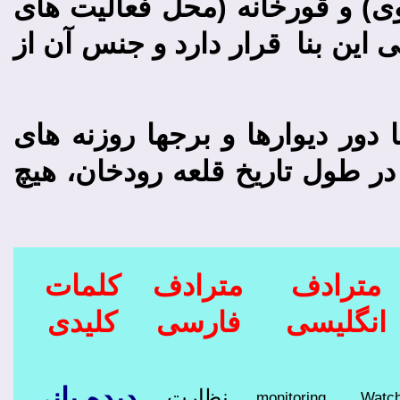
) و قورخانه (محل فعالیت های
ین بنا قرار دارد و جنس آن از
دور دیوارها و برج­ها روزنه­ های
 در طول تاریخ قلعه رودخان، هیچ
مترادف
مترادف
کلمات
انگلیسی
فارسی
کلیدی
دیده ­بانی
نظارت
monitoring
Watc