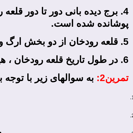
4. برج دیده بانی دور تا دور ق
پوشانده شده است.
5. قلعه رودخان از دو بخش ارگ و قورخانه ………………… است.
6. در طول تاریخ قلعه رودخان ، هیچ گاه دشمنی به آن نفوذ نکرده و نتوانسته آن را ……….
تمرین2:
به سوال­های زیر با توجه 
چ