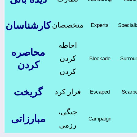
کارشناسان
متخصصان
Experts
Speciali
احاطه
محاصره
کردن
Blockade
Surrou
کردن
کردن
گریخت
فرار کرد
Escaped
Scarp
جنگی،
مبارزاتی
Campaign
رزمی