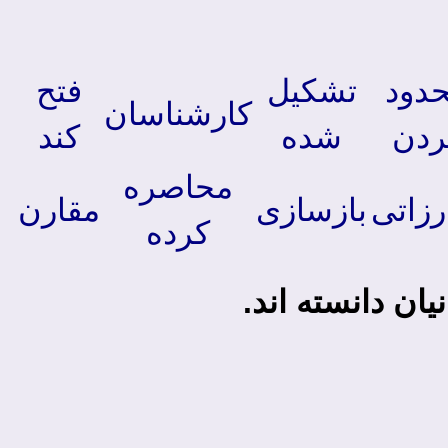
دود
تشکیل
فتح
کارشناسان
ردن
شده
کند
محاصره
رزاتی
بازسازی
مقارن
کرده