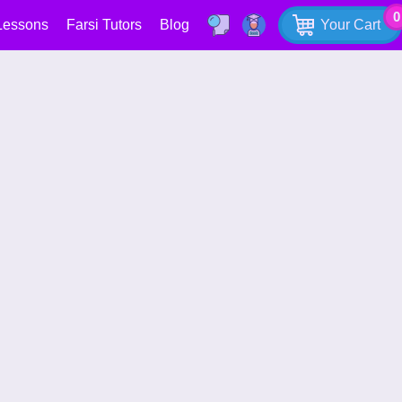
0
Lessons
Farsi Tutors
Blog
Your Cart