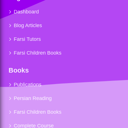
Dashboard
Blog Articles
Farsi Tutors
Farsi Children Books
Books
Publications
Persian Reading
Farsi Children Books
Complete Course