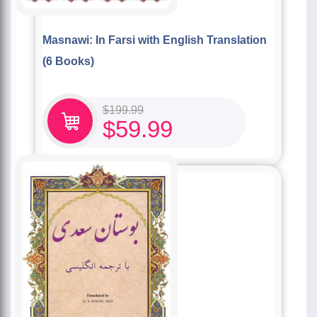
Masnawi: In Farsi with English Translation
(6 Books)
$
199.99
$
59.99