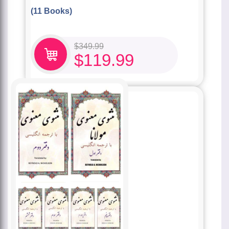
(11 Books)
$
349.99
$
119.99