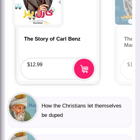
The Story of Carl Benz
The St
Marco
$
12.99
$
12.
How the Christians let themselves
be duped