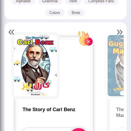
Alphabet
Grammar
Verb
Complete Farsi
Colors
Birds
«
»
The Story of Carl Benz
The St
Marco