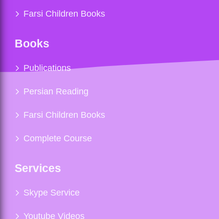
Farsi Children Books
Books
Publications
Persian Reading
Farsi Children Books
Complete Course
Services
Skype Service
Youtube Videos