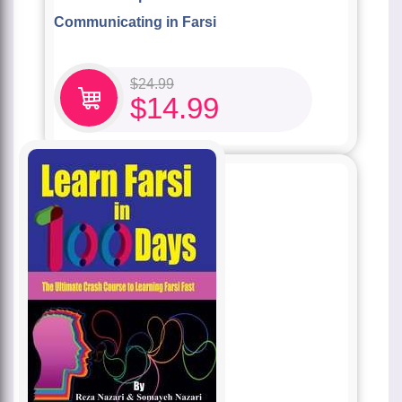
Communicating in Farsi
$
24.99
$
14.99