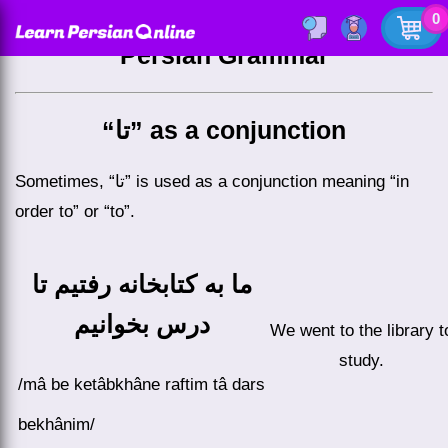
0
Persian Grammar
“تا” as a conjunction
Sometimes, “تا” is used as a conjunction meaning “in
order to” or “to”.
ما به کتابخانه رفتیم تا
درس بخوانیم
We went to the library to
study.
/mâ be ketâbkhâne raftim tâ dars
bekhânim/