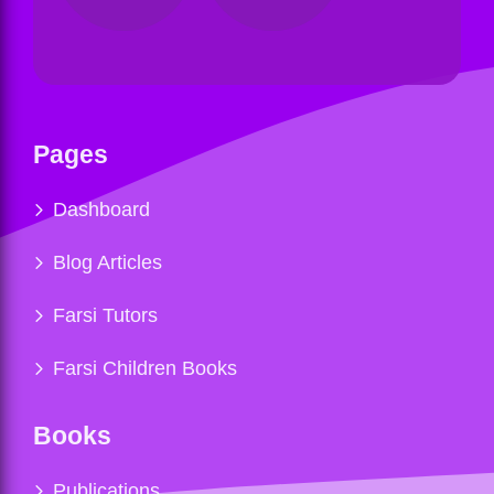
Pages
Dashboard
Blog Articles
Farsi Tutors
Farsi Children Books
Books
Publications