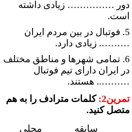
دور …………… زیادی داشته
است.
5. فوتبال در بین مردم ایران
………. زیادی دارد.
6. تمامی شهرها و مناطق مختلف
در ایران دارای تیم فوتبال
……….. هستند.
تمرین2:
کلمات مترادف را به هم
متصل کنید.
سابقه
محلی