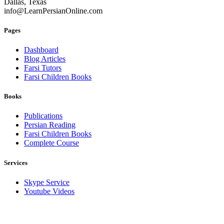
Dallas, Texas
info@LearnPersianOnline.com
Pages
Dashboard
Blog Articles
Farsi Tutors
Farsi Children Books
Books
Publications
Persian Reading
Farsi Children Books
Complete Course
Services
Skype Service
Youtube Videos