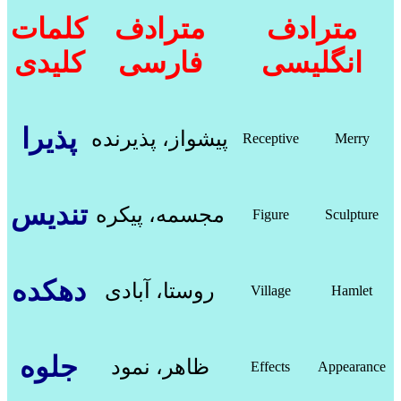
مترادف
مترادف
کلمات
انگلیسی
فارسی
کلیدی
پذیرا
پیشواز، پذیرنده
Receptive
Merry
تندیس
مجسمه، پیکره
Figure
Sculpture
دهکده
روستا، آبادی
Village
Hamlet
جلوه
ظاهر، نمود
Effects
Appearance