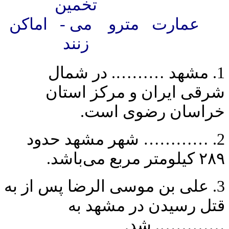
تخمین
عمارت
مترو
می ­
اماکن
زنند
1. مشهد ………. در شمال
شرقی ایران و مرکز استان
خراسان رضوی است.
2. ………… شهر مشهد حدود
۲۸۹ کیلومتر مربع می‌باشد.
3. علی بن موسی الرضا پس از به
قتل رسیدن در مشهد به
…………. شد.