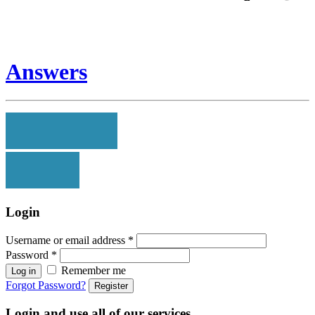
Answers
Login
Username or email address
*
Password
*
Remember me
Log in
Forgot Password?
Register
Login and use all of our services.