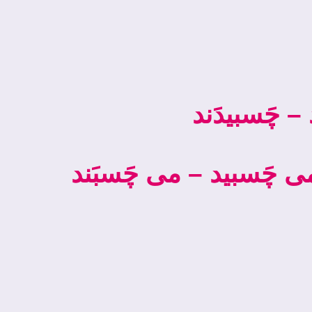
– چَسبيدَند
­ چَسبید – می­ چَسبَند