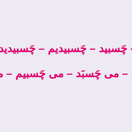
چَسبيد – چَسبيديم – چَسبيديد 
– می­ چَسبَد – می­ چَسبیم – می