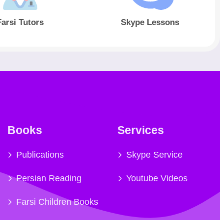
Farsi Tutors
Skype Lessons
Books
Services
Publications
Skype Service
Persian Reading
Youtube Videos
Farsi Children Books