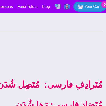
0
Lessons
Farsi Tutors
Blog
Your Cart
مُتَرادِفِ فارسی: مُتَصِل شُدَن
مُتَضادِ فارسی: رَها شُدَن