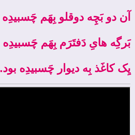
آن دو بَچِه دوقلو بِهَم چَسبیدِه ب
بَرگِه­ هایِ دَفتَرَم بِهَم چَسبیدِه ب
.یِک کاغَذ بِه دیوار چَسبیدِه بود