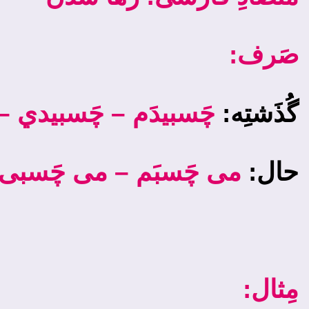
:صَرف
گُذَشتِه:
چَسبيدَم – چَسبيدي – 
حال:
می­ چَسبَم – می­ چَسبی 
:مِثال