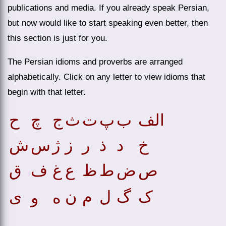
publications and media. If you already speak Persian,
but now would like to start speaking even better, then
this section is just for you.
The Persian idioms and proverbs are arranged
alphabetically. Click on any letter to view idioms that
begin with that letter.
الف
ب
پ
ت
ث
ج
چ
ح
خ
د
ذ
ر
ز
ژ
س
ش
ص
ض
ط
ظ
ع
غ
ف
ق
ک
گ
ل
م
ن
ی
ه
و