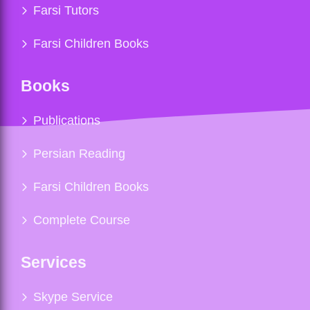
Farsi Tutors
Farsi Children Books
Books
Publications
Persian Reading
Farsi Children Books
Complete Course
Services
Skype Service