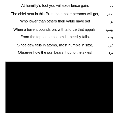
At humility’s foot you will excellence gain.
ی
The chief seat in this Presence those persons will get,
صدر
Who lower than others their value have set
ر
When a torrent bounds on, with a force that appals,
نهیب
From the top to the bottom it speedily falls.
یب
Since dew falls in atoms, most humble in size,
خرد
Observe how the sun bears it up to the skies!
رد