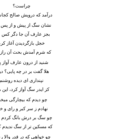
چراست؟
درآمد که درویش صالح کج
نشان سگ از پیش و از پس ن
بجز عارف آن جا دگر کس ن
خجل بازگردیدن آغاز کرد
که شرم آمدش بحث آن راز 
شنید از درون عارف آواز پ
هلا گفت بر در چه پایی؟ د
نپنداری ای دیده روشنم
کز ایدر سگ آواز کرد، این 
چو دیدم که بیچارگی میخر
نهادم ز سر کبر و رای و خ
چو سگ بر درش بانگ کردم 
که مسکین تر از سگ ندیدم
چو خواهی که در قدر والا 