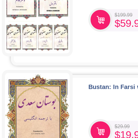
$
199.99
$
59.
Bustan: In Farsi
$
29.99
$
19.