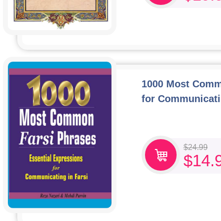
1000 Most Commo
for Communicati
$
24.99
$
14.