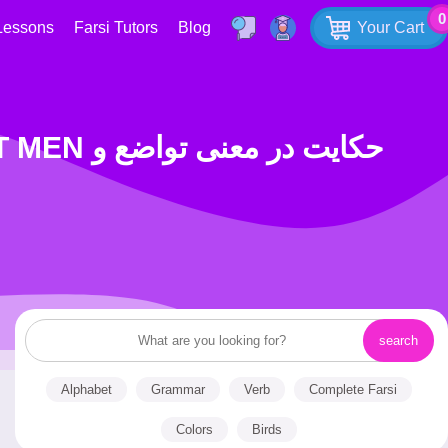
0
Lessons
Farsi Tutors
Blog
Your Cart
حکایت در
Alphabet
Grammar
Verb
Complete Farsi
Colors
Birds