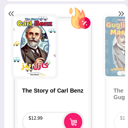
«
»
The Story of Carl Benz
The S
Gugl
$
12.99
$
12