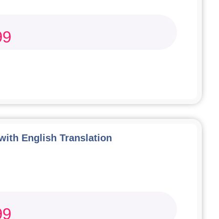
99
 with English Translation
99