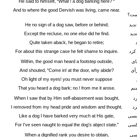
He said to himself, “What ! a dog barking here? “
And to where the good Dervish was living, came near.
است؟
He no sign of a dog saw, before or behind;
دید
Except the recluse, no one else did he find.
دید
Quite taken aback, he began to retire;
For about this strange case he felt shame to inquire.
کرد
Within, the good man heard a footstep outside,
ای
And shouted, “Come in! at the door, why abide?
رآی
Oh light of my eyes! you must never suppose
That you heard a dog bark; no ! from me it arose.
منم
When I saw that by Him self-abasement was bought,
د
I removed from my head pride and wisdom and thought.
رد
Like a dog I have barked very much at His gate,
بسی
For I’ve seen naught to equal the dog’s abject state.”
 کسی
When a dignified rank you desire to obtain,
رسی