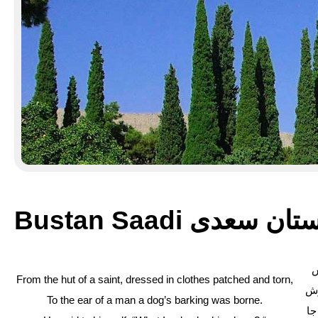
Bustan Saadi ان سعدی
ش
From the hut of a saint, dressed in clothes patched and torn,
وش
To the ear of a man a dog’s barking was borne.
جا