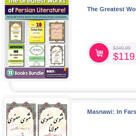
The Greatest Wor
$
349.99
$
119
Masnawi: In Fars